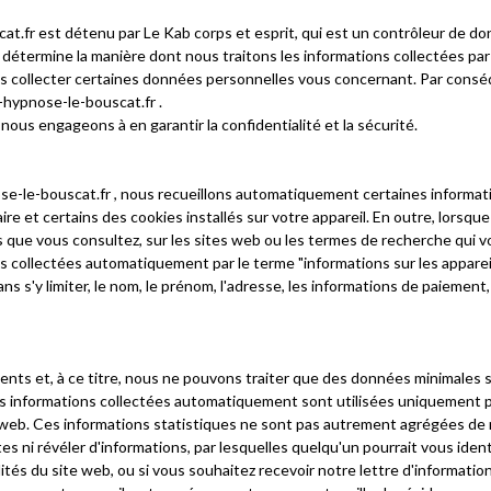
t.fr est détenu par Le Kab corps et esprit, qui est un contrôleur de d
i détermine la manière dont nous traitons les informations collectées pa
s collecter certaines données personnelles vous concernant. Par conséqu
-hypnose-le-bouscat.fr .
us engageons à en garantir la confidentialité et la sécurité.
se-le-bouscat.fr , nous recueillons automatiquement certaines informat
re et certains des cookies installés sur votre appareil. En outre, lorsque
s que vous consultez, sur les sites web ou les termes de recherche qui v
s collectées automatiquement par le terme "informations sur les appareil
 s'y limiter, le nom, le prénom, l'adresse, les informations de paiement, e
ients et, à ce titre, nous ne pouvons traiter que des données minimales 
s informations collectées automatiquement sont utilisées uniquement pour
e web. Ces informations statistiques ne sont pas autrement agrégées de ma
es ni révéler d'informations, par lesquelles quelqu'un pourrait vous ident
lités du site web, ou si vous souhaitez recevoir notre lettre d'information