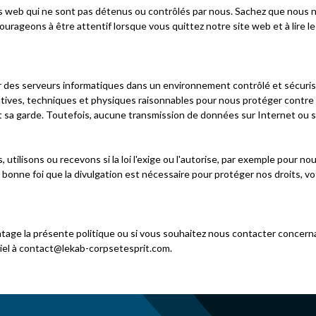
tes web qui ne sont pas détenus ou contrôlés par nous. Sachez que nous
ourageons à être attentif lorsque vous quittez notre site web et à lire l
 des serveurs informatiques dans un environnement contrôlé et sécurisé,
ives, techniques et physiques raisonnables pour nous protéger contre to
sa garde. Toutefois, aucune transmission de données sur Internet ou sur
utilisons ou recevons si la loi l'exige ou l'autorise, par exemple pour n
 bonne foi que la divulgation est nécessaire pour protéger nos droits, vo
ge la présente politique ou si vous souhaitez nous contacter concernant
iel à
contact@lekab-corpsetesprit.com
.