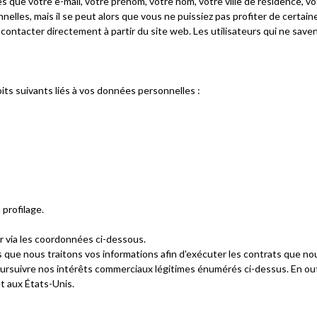
s que votre e-mail, votre prénom, votre nom, votre ville de résidence, 
elles, mais il se peut alors que vous ne puissiez pas profiter de certai
contacter directement à partir du site web. Les utilisateurs qui ne saven
its suivants liés à vos données personnelles :
 profilage.
er via les coordonnées ci-dessous.
 que nous traitons vos informations afin d'exécuter les contrats que nou
ursuivre nos intérêts commerciaux légitimes énumérés ci-dessus. En outr
t aux États-Unis.